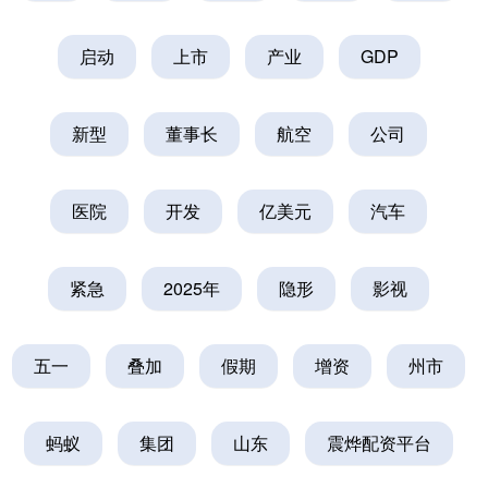
启动
上市
产业
GDP
新型
董事长
航空
公司
医院
开发
亿美元
汽车
紧急
2025年
隐形
影视
五一
叠加
假期
增资
州市
蚂蚁
集团
山东
震烨配资平台