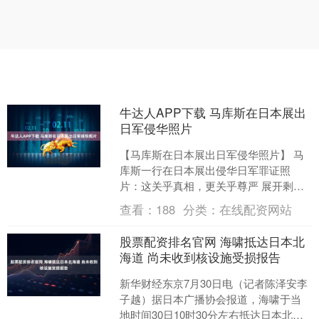
牛达人APP下载 马库斯在日本展出
日军侵华照片
【马库斯在日本展出日军侵华照片】 马
库斯一行在日本展出侵华日军罪证照
片：这关乎真相，更关乎尊严 展开剩余
68% 发布于：北京市....
查看：
188
分类：
在线配资网站
股票配资排名官网 海啸抵达日本北
海道 尚未收到核设施受损报告
新华财经东京7月30日电（记者陈泽安李
子越）据日本广播协会报道，海啸于当
地时间30日10时30分左右抵达日本北海