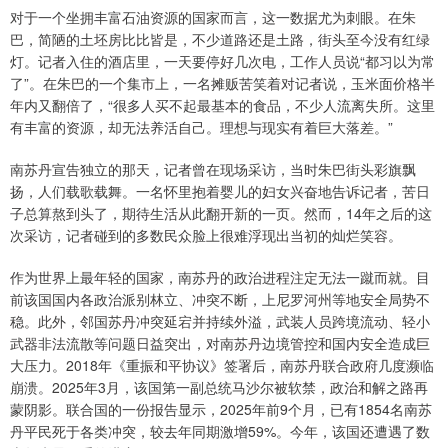
对于一个坐拥丰富石油资源的国家而言，这一数据尤为刺眼。在朱
巴，简陋的土坯房比比皆是，不少道路还是土路，街头至今没有红绿
灯。记者入住的酒店里，一天要停好几次电，工作人员说“都习以为常
了”。在朱巴的一个集市上，一名摊贩苦笑着对记者说，玉米面价格半
年内又翻倍了，“很多人买不起最基本的食品，不少人流离失所。这里
有丰富的资源，却无法养活自己。理想与现实有着巨大落差。”
南苏丹宣告独立的那天，记者曾在现场采访，当时朱巴街头彩旗飘
扬，人们载歌载舞。一名怀里抱着婴儿的妇女兴奋地告诉记者，苦日
子总算熬到头了，期待生活从此翻开新的一页。然而，14年之后的这
次采访，记者碰到的多数民众脸上很难浮现出当初的灿烂笑容。
作为世界上最年轻的国家，南苏丹的政治进程注定无法一蹴而就。目
前该国国内各政治派别林立、冲突不断，上尼罗河州等地安全局势不
稳。此外，邻国苏丹冲突延宕并持续外溢，武装人员跨境流动、轻小
武器非法流散等问题日益突出，对南苏丹边境管控和国内安全造成巨
大压力。2018年《重振和平协议》签署后，南苏丹联合政府几度濒临
崩溃。2025年3月，该国第一副总统马沙尔被软禁，政治和解之路再
蒙阴影。联合国的一份报告显示，2025年前9个月，已有1854名南苏
丹平民死于各类冲突，较去年同期激增59%。今年，该国还遭遇了数