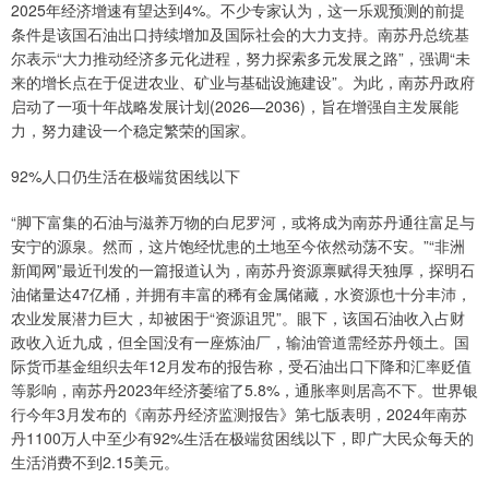
2025年经济增速有望达到4%。不少专家认为，这一乐观预测的前提
条件是该国石油出口持续增加及国际社会的大力支持。南苏丹总统基
尔表示“大力推动经济多元化进程，努力探索多元发展之路”，强调“未
来的增长点在于促进农业、矿业与基础设施建设”。为此，南苏丹政府
启动了一项十年战略发展计划(2026—2036)，旨在增强自主发展能
力，努力建设一个稳定繁荣的国家。
92%人口仍生活在极端贫困线以下
“脚下富集的石油与滋养万物的白尼罗河，或将成为南苏丹通往富足与
安宁的源泉。然而，这片饱经忧患的土地至今依然动荡不安。”“非洲
新闻网”最近刊发的一篇报道认为，南苏丹资源禀赋得天独厚，探明石
油储量达47亿桶，并拥有丰富的稀有金属储藏，水资源也十分丰沛，
农业发展潜力巨大，却被困于“资源诅咒”。眼下，该国石油收入占财
政收入近九成，但全国没有一座炼油厂，输油管道需经苏丹领土。国
际货币基金组织去年12月发布的报告称，受石油出口下降和汇率贬值
等影响，南苏丹2023年经济萎缩了5.8%，通胀率则居高不下。世界银
行今年3月发布的《南苏丹经济监测报告》第七版表明，2024年南苏
丹1100万人中至少有92%生活在极端贫困线以下，即广大民众每天的
生活消费不到2.15美元。