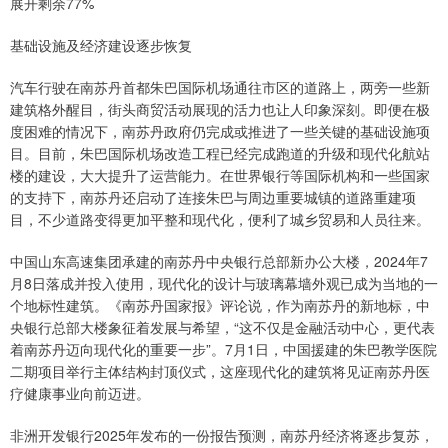
展开剩余77%
基础设施及经济建设逐步恢复
汽车行驶在南苏丹首都朱巴国际机场通往市区的道路上，两旁一些新
建筑格外醒目，街头商贸活动展现的活力也让人印象深刻。即便在极
度困难的情况下，南苏丹政府仍完成或推进了一些关键的基础设施项
目。目前，朱巴国际机场改造工程已经完成跑道的升级和现代化航站
楼的建设，大大提升了运营能力。在世界银行等国际机构和一些国家
的支持下，南苏丹还启动了连接朱巴与周边重要城镇的道路重建项
目，不少道路变得更加平整和现代化，便利了城乡贸易和人员往来。
中国山东高速集团承建的南苏丹中央银行总部新办公大楼，2024年7
月8日落成并投入使用，现代化的设计与玻璃幕墙外观已成为当地的一
个地标性建筑。《南苏丹国家报》评论说，作为南苏丹的新地标，中
央银行总部大楼象征着发展与希望，“这不仅是金融活动中心，更代表
着南苏丹迈向现代化的重要一步”。7月1日，中国援建的朱巴教学医院
二期项目举行主体结构封顶仪式，这座现代化的建筑将见证南苏丹医
疗健康事业向前迈进。
非洲开发银行2025年发布的一份报告预测，南苏丹经济将逐步复苏，