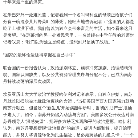
十年来最严重的洪灾。
在朱巴郊外一处难民营，记者看到一个名叫玛利亚的母亲正给孩子们
分食一碗混杂几片野菜叶的薄粥，她轻声地告诉记者：“这里的人都是
吃了上顿没下顿。我们曾以为独立会带来富足的生活，如今看来这只
是奢望。”在琼莱州的另一处难民营里，一名曾经在中学任教的老师对
记者叹息：“我们以为独立是终点，没想到只是换了战场。”
“国家的最终命运还得掌握在自己手中”
联合国的一份报告认为，政治派别林立、族群冲突加剧、治理结构薄
弱、国家认同缺失，以及公共资源管理失序与分配不公，已成为南苏
丹持续动荡的深层次动因。
埃及亚历山大大学政治学教授哈伊利对记者表示，自独立伊始，南苏
丹就难以摆脱被地缘政治裹挟的命运，“当初美国等西方国家竭力鼓动
南苏丹独立，但当这个‘新生儿’开始蹒跚学步时，当初的‘助产士’甩袖
子走人了。如今，南苏丹仍陷入动荡与穷困”。美国多次公开表达对南
苏丹领导人“深感失望”，批评多方缺乏实现和平的政治意愿。哈伊利
认为，南苏丹要想摆脱“政治棋盘”的命运，促进内部和解，提升治理
能力，并努力将资源转化为民生福祉，是必须跨越的几道关卡，“一个