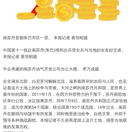
南苏丹首都朱巴市区一景。 本报记者 黄培昭摄
中国第十一批赴南苏丹(朱巴)维和步兵营女兵与当地妇女友好交谈。
本报记者 黄培昭摄
中企承建的南苏丹油气开发公司办公大楼。 李万成摄
在非洲东北部，白尼罗河蜿蜒北流，滋养着两岸的农田与人民，也见
证着这片土地上的纷争与苦难。大河之畔的南苏丹共和国，是世界上
最年轻的国家。2011年1月，在西方外部势力的干预下，苏丹南部地
区举行公投，决定脱离苏丹。同年7月9日，南苏丹共和国正式宣告独
立，成为非洲第54个国家、联合国第193个成员国。14年过去，南苏
丹在脆弱与动荡中有所发展，同时饱受政治纷争、自然灾害、外部干
预等各种挑战困扰。本报记者不久前再度踏上这片土地，感受当地艰
难的发展历程。