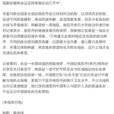
国家的最终命运还得掌握在自己手中”。
非盟与联合国多次倡议南苏丹设立特别司法机制，以消弭历史积怨，
促进不同部落媾和，推动民族和解，促进国家发展，但至今各派别的
分歧与矛盾难消，和解进程一再拖延。南苏丹朱巴大学政治学者巴哈
对记者表示，南苏丹的艰难发展历程表明，国家独立发展是一场自主
探索与治理建设的漫长考验，“只有建立起相对稳定且包容的政治秩
序，不同的政治派别摒弃前嫌，以国家大业为重，凝心聚力发展经
济，并通过体制构建，将富集的资源转化为民生福祉，这片土地才会
充满生机和希望。”
记者看到，在这一长期动荡的危险地带，中国赴南苏丹(朱巴)维和步
兵营官兵日夜坚守，构筑起一道守护平民安全与区域稳定的生命屏
障。在救死扶伤的第一线，中国医疗队“白衣天使”们在日常诊疗中缓
解当地民众病痛，更致力于提升南苏丹的医疗卫生水平。不少当地民
众对记者感慨道，他们深切感受到中国军人与医护人员的真诚友好，
不会忘记中国朋友的无私帮助。
(本报朱巴电)
制图：蔡华伟