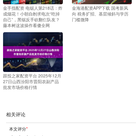
金手指配资 电锯人第218话：炸
金海港配资APP下载 国考新风
成烟花！小朝自刎求电次“吃掉
向 税务扩招、基层倾斜与学历
自己”，黑锯反手砍翻仨队友？
门槛微降
藤本树这波操作看傻全网
跟投之家配资平台 2025年12月
27日山西汾阳市晋阳农副产品
批发市场价格行情
相关评论
本文评分
*