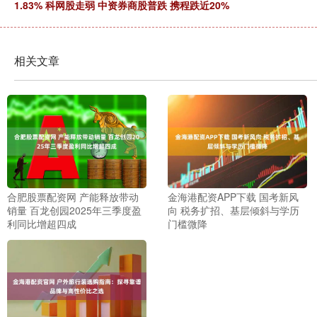
1.83% 科网股走弱 中资券商股普跌 携程跌近20%
相关文章
合肥股票配资网 产能释放带动
金海港配资APP下载 国考新风
销量 百龙创园2025年三季度盈
向 税务扩招、基层倾斜与学历
利同比增超四成
门槛微降