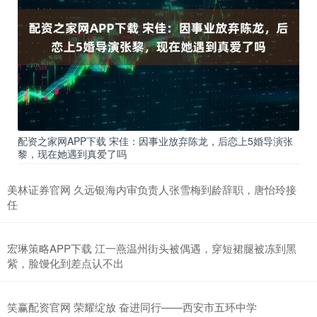
配资之家网APP下载 宋佳：因事业放弃陈龙，后恋上5婚导演张
黎，现在她遇到真爱了吗
美林证券官网 久远银海内审负责人张雪梅到龄辞职，唐怡玲接
任
宏琳策略APP下载 江一燕温州街头被偶遇，穿短裙腿被冻到黑
紫，脸馒化到差点认不出
笑赢配资官网 荣耀绽放 奋进同行——西安市五环中学