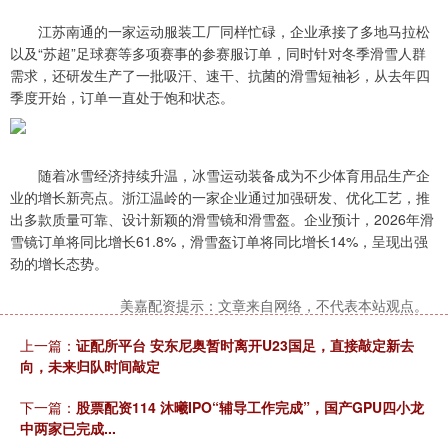
江苏南通的一家运动服装工厂同样忙碌，企业承接了多地马拉松
以及“苏超”足球赛等多项赛事的参赛服订单，同时针对冬季滑雪人群
需求，还研发生产了一批吸汗、速干、抗菌的滑雪短袖衫，从去年四
季度开始，订单一直处于饱和状态。
随着冰雪经济持续升温，冰雪运动装备成为不少体育用品生产企
业的增长新亮点。浙江温岭的一家企业通过加强研发、优化工艺，推
出多款质量可靠、设计新颖的滑雪镜和滑雪盔。企业预计，2026年滑
雪镜订单将同比增长61.8%，滑雪盔订单将同比增长14%，呈现出强
劲的增长态势。
美嘉配资提示：文章来自网络，不代表本站观点。
上一篇：
证配所平台 安东尼奥暂时离开U23国足，直接敲定新去
向，未来归队时间敲定
下一篇：
股票配资114 沐曦IPO“辅导工作完成”，国产GPU四小龙
中两家已完成...