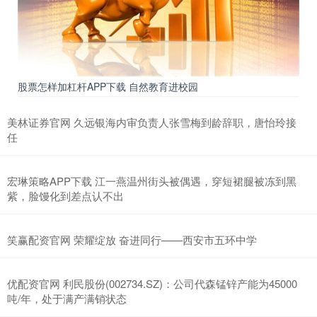
股票怎样加杠杆APP下载 自然教育进校园
美林证券官网 久远银海内审负责人张雪梅到龄辞职，唐怡玲接
任
宏琳策略APP下载 江一燕温州街头被偶遇，穿短裙腿被冻到黑
紫，脸馒化到差点认不出
笑赢配资官网 荣耀绽放 奋进同行——西安市五环中学
优配资官网 利民股份(002734.SZ)：公司代森锰锌产能为45000
吨/年，处于满产满销状态