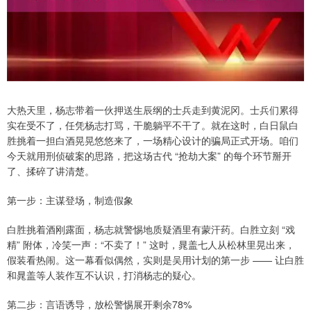
大热天里，杨志带着一伙押送生辰纲的士兵走到黄泥冈。士兵们累得
实在受不了，任凭杨志打骂，干脆躺平不干了。就在这时，白日鼠白
胜挑着一担白酒晃晃悠悠来了，一场精心设计的骗局正式开场。咱们
今天就用刑侦破案的思路，把这场古代 “抢劫大案” 的每个环节掰开
了、揉碎了讲清楚。
第一步：主谋登场，制造假象
白胜挑着酒刚露面，杨志就警惕地质疑酒里有蒙汗药。白胜立刻 “戏
精” 附体，冷笑一声：“不卖了！” 这时，晁盖七人从松林里晃出来，
假装看热闹。这一幕看似偶然，实则是吴用计划的第一步 —— 让白胜
和晁盖等人装作互不认识，打消杨志的疑心。
第二步：言语诱导，放松警惕展开剩余78%