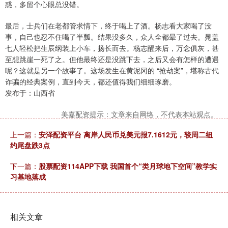
惑，多留个心眼总没错。
最后，士兵们在老都管求情下，终于喝上了酒。杨志看大家喝了没
事，自己也忍不住喝了半瓢。结果没多久，众人全都晕了过去。晁盖
七人轻松把生辰纲装上小车，扬长而去。杨志醒来后，万念俱灰，甚
至想跳崖一死了之。但他最终还是没跳下去，之后又会有怎样的遭遇
呢？这就是另一个故事了。这场发生在黄泥冈的 “抢劫案”，堪称古代
诈骗的经典案例，直到今天，都还值得我们细细琢磨。
发布于：山西省
美嘉配资提示：文章来自网络，不代表本站观点。
上一篇：
安泽配资平台 离岸人民币兑美元报7.1612元，较周二纽
约尾盘跌3点
下一篇：
股票配资114APP下载 我国首个“类月球地下空间”教学实
习基地落成
相关文章