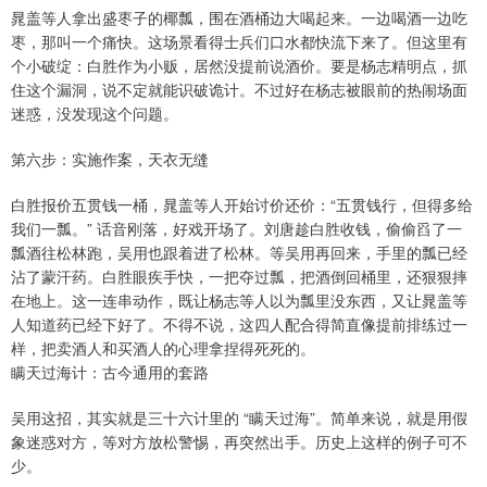
晁盖等人拿出盛枣子的椰瓢，围在酒桶边大喝起来。一边喝酒一边吃
枣，那叫一个痛快。这场景看得士兵们口水都快流下来了。但这里有
个小破绽：白胜作为小贩，居然没提前说酒价。要是杨志精明点，抓
住这个漏洞，说不定就能识破诡计。不过好在杨志被眼前的热闹场面
迷惑，没发现这个问题。
第六步：实施作案，天衣无缝
白胜报价五贯钱一桶，晁盖等人开始讨价还价：“五贯钱行，但得多给
我们一瓢。” 话音刚落，好戏开场了。刘唐趁白胜收钱，偷偷舀了一
瓢酒往松林跑，吴用也跟着进了松林。等吴用再回来，手里的瓢已经
沾了蒙汗药。白胜眼疾手快，一把夺过瓢，把酒倒回桶里，还狠狠摔
在地上。这一连串动作，既让杨志等人以为瓢里没东西，又让晁盖等
人知道药已经下好了。不得不说，这四人配合得简直像提前排练过一
样，把卖酒人和买酒人的心理拿捏得死死的。
瞒天过海计：古今通用的套路
吴用这招，其实就是三十六计里的 “瞒天过海”。简单来说，就是用假
象迷惑对方，等对方放松警惕，再突然出手。历史上这样的例子可不
少。