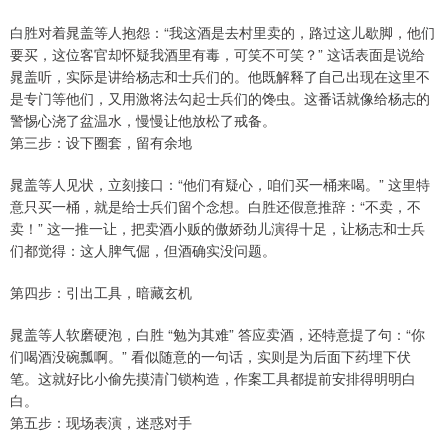
白胜对着晁盖等人抱怨：“我这酒是去村里卖的，路过这儿歇脚，他们
要买，这位客官却怀疑我酒里有毒，可笑不可笑？” 这话表面是说给
晁盖听，实际是讲给杨志和士兵们的。他既解释了自己出现在这里不
是专门等他们，又用激将法勾起士兵们的馋虫。这番话就像给杨志的
警惕心浇了盆温水，慢慢让他放松了戒备。
第三步：设下圈套，留有余地
晁盖等人见状，立刻接口：“他们有疑心，咱们买一桶来喝。” 这里特
意只买一桶，就是给士兵们留个念想。白胜还假意推辞：“不卖，不
卖！” 这一推一让，把卖酒小贩的傲娇劲儿演得十足，让杨志和士兵
们都觉得：这人脾气倔，但酒确实没问题。
第四步：引出工具，暗藏玄机
晁盖等人软磨硬泡，白胜 “勉为其难” 答应卖酒，还特意提了句：“你
们喝酒没碗瓢啊。” 看似随意的一句话，实则是为后面下药埋下伏
笔。这就好比小偷先摸清门锁构造，作案工具都提前安排得明明白
白。
第五步：现场表演，迷惑对手