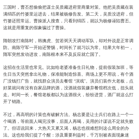
三国时，曹丕想偷偷把谋士吴质藏进府里商量对策。他把吴质藏在装
满绢匹的竹篓里运进去，结果被杨修告发。第二天，吴质没进府，但
竹篓还照常运。曹操派人搜查，只看到绢匹，就以为杨修诬陷曹丕。
这就是用重复的假象骗过了曹操。
隋朝攻打南陈时，韩擒虎、贺若弼天天调动军队，却对外说是正常调
防。南陈守军一开始还警惕，时间长了就习以为常。结果大年初一，
隋军突然发动进攻，南陈根本来不及反应就亡国了。
这招在生活里也常见。比如给老婆准备生日礼物，提前假装加班，等
生日当天突然拿出礼物，保准能制造惊喜。商场上更不用说，有个酒
厂没钱打广告，就找群众演员去餐馆 “演戏”。演员们装作大老板，点
好菜就问有没有自家品牌的酒，没酒就假装嫌弃餐馆档次低，扭头就
走。时间一长，餐馆老板都以为这酒很火，纷纷进货，酒厂就这么打
开了销路。
不过，再高明的计策也有破解方法。杨志要是让士兵们在路上一个一
个喝酒，等前面人喝完没事，后面人再喝，吴用的计谋说不定就失败
了。但话说回来，大热天又累又渴，杨志也很难想到这么周全的办
法。这也给我们提了个醒：涉及重要利益时，千万别被表面现象迷