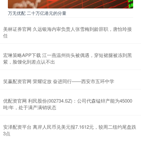
万无优配 二十万亿港元的分量
美林证券官网 久远银海内审负责人张雪梅到龄辞职，唐怡玲接
任
宏琳策略APP下载 江一燕温州街头被偶遇，穿短裙腿被冻到黑
紫，脸馒化到差点认不出
笑赢配资官网 荣耀绽放 奋进同行——西安市五环中学
优配资官网 利民股份(002734.SZ)：公司代森锰锌产能为45000
吨/年，处于满产满销状态
安泽配资平台 离岸人民币兑美元报7.1612元，较周二纽约尾盘跌
3点