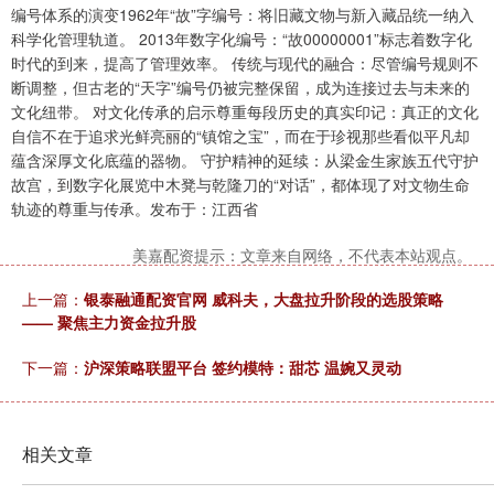
编号体系的演变1962年“故”字编号：将旧藏文物与新入藏品统一纳入
科学化管理轨道。 2013年数字化编号：“故00000001”标志着数字化
时代的到来，提高了管理效率。 传统与现代的融合：尽管编号规则不
断调整，但古老的“天字”编号仍被完整保留，成为连接过去与未来的
文化纽带。 对文化传承的启示尊重每段历史的真实印记：真正的文化
自信不在于追求光鲜亮丽的“镇馆之宝”，而在于珍视那些看似平凡却
蕴含深厚文化底蕴的器物。 守护精神的延续：从梁金生家族五代守护
故宫，到数字化展览中木凳与乾隆刀的“对话”，都体现了对文物生命
轨迹的尊重与传承。发布于：江西省
美嘉配资提示：文章来自网络，不代表本站观点。
上一篇：
银泰融通配资官网 威科夫，大盘拉升阶段的选股策略
—— 聚焦主力资金拉升股
下一篇：
沪深策略联盟平台 签约模特：甜芯 温婉又灵动
相关文章