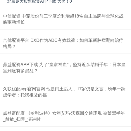
北京越大股票配资APP下载 大奖！0
中信配资 中宠股份前三季度盈利增超18% 自主品牌与全球化战
略驱动增长
合优配资平台 DXD作为ADC有效载荷：如何革新肿瘤靶向治疗
格局？
鼎盛配资APP下载 为了“皇家神血”，坚持近亲结婚千年！日本皇
室到底有多混乱？
久联优配app官网官网 他是闰土后人，17岁仍是文盲，晚年一跃
成学者：托我祖父的福
点登富配资 《哈利波特》女星艾玛·沃森因交通违规 被禁驾半年
_赫敏_扫帚_演讲时