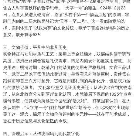
宁宫对应“地”字 交泰殿对应“荒”字 这种排序不仅精准定位空间，更暗
含古人对宇宙秩序的哲学思考。 “天字一号”的诞生 1924年12月23
日，点查人员进入乾清宫，遵循“从右手第一件物品点起”的原则，将
殿门内侧的二层木踏凳登记为“天字一至二号”。这一看似随意的选
择，实则体现了“以数为尊”的文化传统，赋予了普通器物特殊的历史
意义。展开剩余53%
三、文物价值：平凡中的非凡历史
实物特征与功能材质与工艺：采用上等金丝楠木，双层结构便于调节
高度，防滑纹路契合宫廷礼仪需求，四足内倾设计彰显实用智慧。 历
史用途：明清时期，乾清宫门前踏凳的使用有严格规制。文官三品以
下、武官二品以下需借助此凳过渡；皇帝召见外藩使臣时，贡使需在
踏凳前叩首三次方可起身。它既是封建礼制的具象化身，也是权力运
行的微妙记录者。 文化象征意义见证历史变迁：从溥仪出宫到文物南
迁，从台北故宫分立到两岸文化认同，木凳漆层下保留的1925年点查
编号墨迹，使其成为跨越三个世纪的“活文物”。 打破固有认知：在大
众认知中，“天字第一号”往往与稀世珍宝划等号，但此木凳的出现颠
覆了这一观念，揭示了文物价值评判的多元性——既在于艺术成就，
更在于历史信息与文化记忆的承载。
四、管理启示：从传统编码到现代数字化