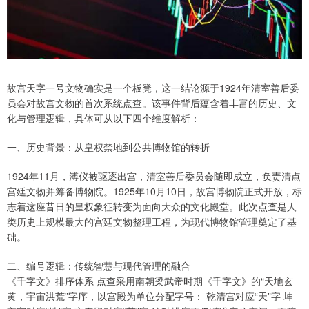
故宫天字一号文物确实是一个板凳，这一结论源于1924年清室善后委
员会对故宫文物的首次系统点查。该事件背后蕴含着丰富的历史、文
化与管理逻辑，具体可从以下四个维度解析：
一、历史背景：从皇权禁地到公共博物馆的转折
1924年11月，溥仪被驱逐出宫，清室善后委员会随即成立，负责清点
宫廷文物并筹备博物院。1925年10月10日，故宫博物院正式开放，标
志着这座昔日的皇权象征转变为面向大众的文化殿堂。此次点查是人
类历史上规模最大的宫廷文物整理工程，为现代博物馆管理奠定了基
础。
二、编号逻辑：传统智慧与现代管理的融合
《千字文》排序体系 点查采用南朝梁武帝时期《千字文》的“天地玄
黄，宇宙洪荒”字序，以宫殿为单位分配字号： 乾清宫对应“天”字 坤