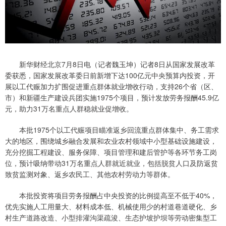
新华财经北京7月8日电（记者魏玉坤）记者8日从国家发展改革
委获悉，国家发展改革委日前新增下达100亿元中央预算内投资，开
展以工代赈加力扩围促进重点群体就业增收行动，支持26个省（区、
市）和新疆生产建设兵团实施1975个项目，预计发放劳务报酬45.9亿
元，助力31万名重点人群稳就业促增收。
本批1975个以工代赈项目瞄准返乡回流重点群体集中、务工需求
大的地区，围绕城乡融合发展和农业农村领域中小型基础设施建设，
充分挖掘工程建设、服务保障、项目管理和建后管护等各环节务工岗
位，预计吸纳带动31万名重点人群就近就业，包括脱贫人口及防返贫
致贫监测对象、返乡农民工、其他农村劳动力等群体。
本批投资将项目劳务报酬占中央投资的比例提高至不低于40%，
优先实施人工用量大、材料成本低、机械使用少的村道巷道硬化、乡
村生产道路改造、小型排灌沟渠疏浚、生态护坡护坝等劳动密集型工