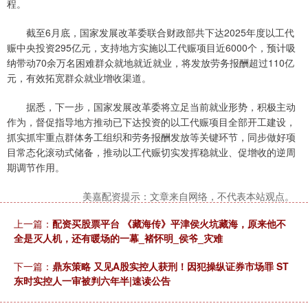
程。
截至6月底，国家发展改革委联合财政部共下达2025年度以工代
赈中央投资295亿元，支持地方实施以工代赈项目近6000个，预计吸
纳带动70余万名困难群众就地就近就业，将发放劳务报酬超过110亿
元，有效拓宽群众就业增收渠道。
据悉，下一步，国家发展改革委将立足当前就业形势，积极主动
作为，督促指导地方推动已下达投资的以工代赈项目全部开工建设，
抓实抓牢重点群体务工组织和劳务报酬发放等关键环节，同步做好项
目常态化滚动式储备，推动以工代赈切实发挥稳就业、促增收的逆周
期调节作用。
美嘉配资提示：文章来自网络，不代表本站观点。
上一篇：
配资买股票平台 《藏海传》平津侯火坑藏海，原来他不
全是灭人机，还有暖场的一幕_褚怀明_侯爷_灾难
下一篇：
鼎东策略 又见A股实控人获刑！因犯操纵证券市场罪 ST
东时实控人一审被判六年半|速读公告